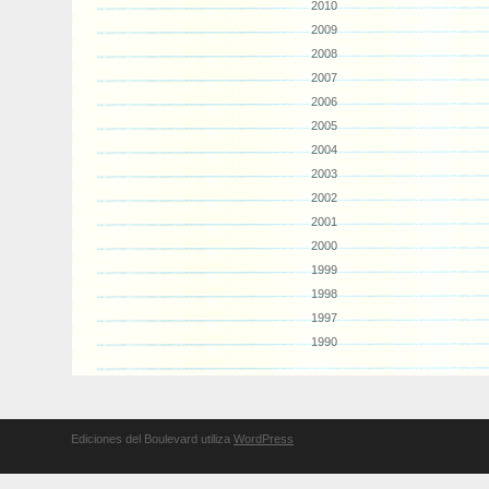
2010
2009
2008
2007
2006
2005
2004
2003
2002
2001
2000
1999
1998
1997
1990
Ediciones del Boulevard utiliza
WordPress