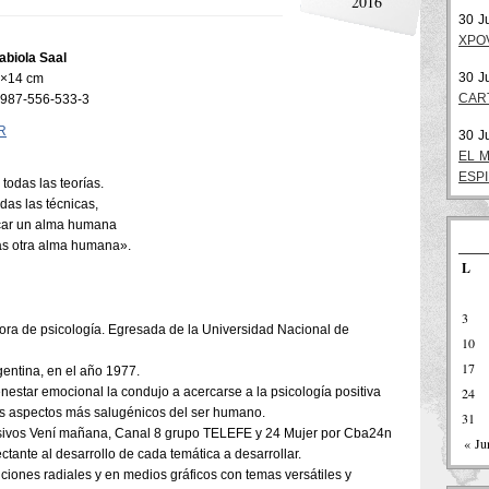
2016
30 J
XPO
abiola Saal
30 J
21×14 cm
CAR
-987-556-533-3
R
30 J
EL 
ESP
odas las teorías.
das las técnicas,
ocar un alma humana
s otra alma humana».
L
3
sora de psicología. Egresada de la Universidad Nacional de
10
17
entina, en el año 1977.
ienestar emocional la condujo a acercarse a la psicología positiva
24
s aspectos más salugénicos del ser humano.
31
isivos Vení mañana, Canal 8 grupo TELEFE y 24 Mujer por Cba24n
« Ju
ctante al desarrollo de cada temática a desarrollar.
iones radiales y en medios gráficos con temas versátiles y