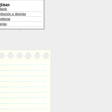
ginas
ntacto
tribución a librerías
editorial
rerías