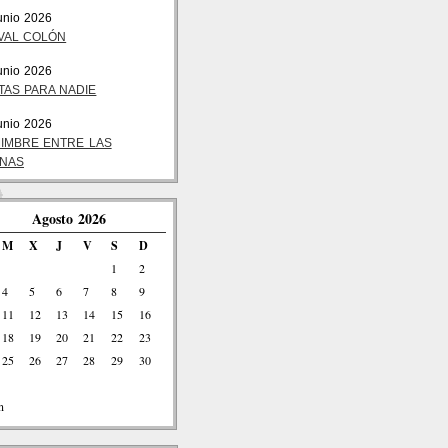
unio 2026
VAL COLÓN
unio 2026
TAS PARA NADIE
unio 2026
MIMBRE ENTRE LAS
INAS
Agosto 2026
M
X
J
V
S
D
1
2
4
5
6
7
8
9
11
12
13
14
15
16
18
19
20
21
22
23
25
26
27
28
29
30
n