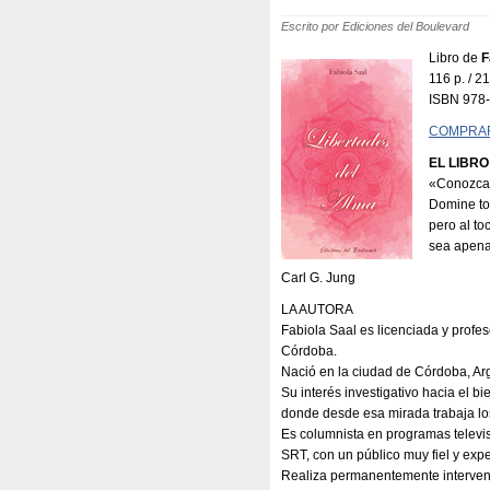
Escrito por Ediciones del Boulevard
Libro de
F
116 p. / 
ISBN 978
COMPRA
EL LIBRO
«Conozca t
Domine to
pero al t
sea apena
Carl G. Jung
LA AUTORA
Fabiola Saal es licenciada y profe
Córdoba.
Nació en la ciudad de Córdoba, Arg
Su interés investigativo hacia el b
donde desde esa mirada trabaja lo
Es columnista en programas telev
SRT, con un público muy fiel y expe
Realiza permanentemente intervenc