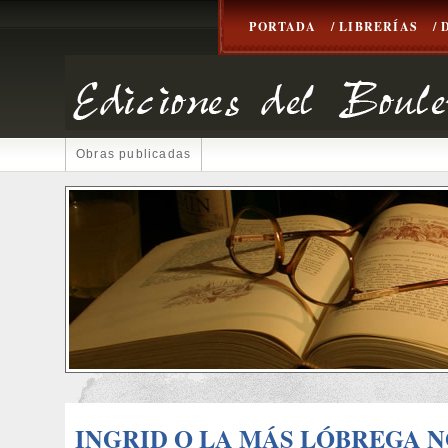
PORTADA
/ LIBRERÍAS
/
Obras publicadas
INGRID O LA MÁS LÓBREGA 