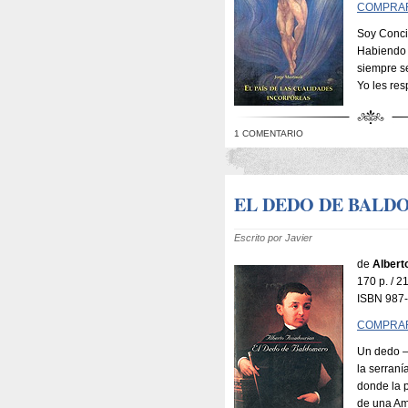
COMPRA
Soy Concie
Habiendo t
siempre se
Yo les re
1 COMENTARIO
EL DEDO DE BALDO
Escrito por Javier
de
Albert
170 p. / 
ISBN 987
COMPRA
Un dedo –
la serraní
donde la 
de una Am