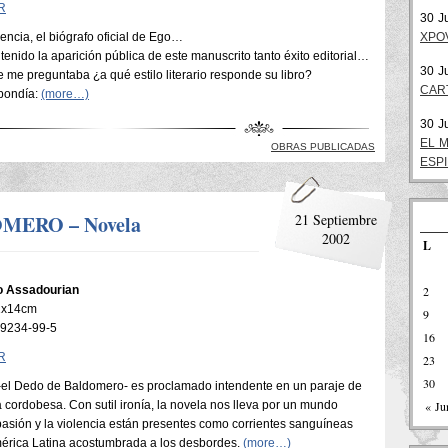
R
30 J
ncia, el biógrafo oficial de Ego…
XPO
enido la aparición pública de este manuscrito tanto éxito editorial…
30 J
 me preguntaba ¿a qué estilo literario responde su libro?
CAR
spondía:
(more…)
30 J
EL 
OBRAS PUBLICADAS
ESP
MERO – Novela
21 Septiembre
2002
L
o Assadourian
2
21x14cm
9
-9234-99-5
16
R
23
30
el Dedo de Baldomero- es proclamado intendente en un paraje de
a cordobesa. Con sutil ironía, la novela nos lleva por un mundo
« Ju
pasión y la violencia están presentes como corrientes sanguíneas
érica Latina acostumbrada a los desbordes.
(more…)