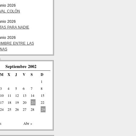
unio 2026
VAL COLÓN
unio 2026
TAS PARA NADIE
unio 2026
MIMBRE ENTRE LAS
INAS
Septiembre 2002
M
X
J
V
S
D
1
3
4
5
6
7
8
10
11
12
13
14
15
17
18
19
20
21
22
24
25
26
27
28
29
n
Abr »