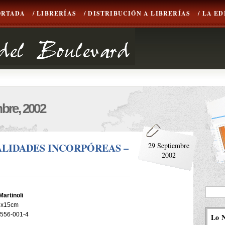
ORTADA
/ LIBRERÍAS
/ DISTRIBUCIÓN A LIBRERÍAS
/ LA E
bre, 2002
UALIDADES INCORPÓREAS –
29 Septiembre
2002
Martinoli
23x15cm
-556-001-4
Lo 