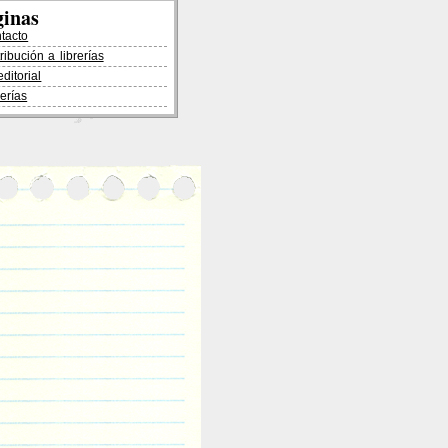
ginas
ntacto
tribución a librerías
editorial
rerías