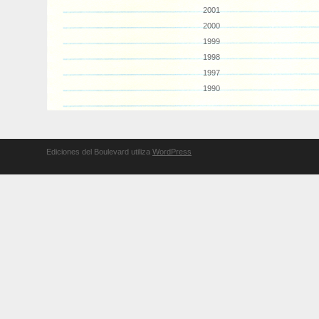
2001
2000
1999
1998
1997
1990
Ediciones del Boulevard utiliza
WordPress