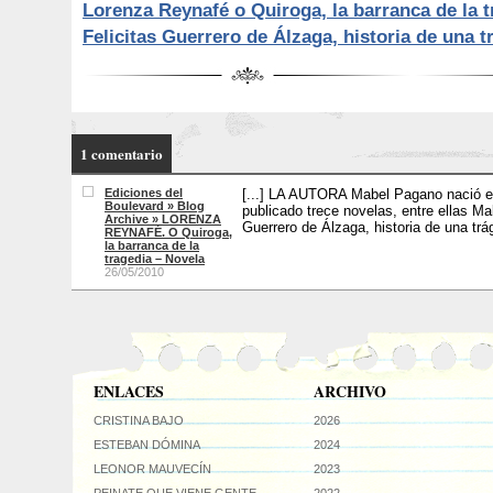
Lorenza Reynafé o Quiroga, la barranca de la t
Felicitas Guerrero de Álzaga, historia de una t
1 comentario
Ediciones del
[...] LA AUTORA Mabel Pagano nació e
Boulevard » Blog
publicado trece novelas, entre ellas Ma
Archive » LORENZA
Guerrero de Álzaga, historia de una trág
REYNAFÉ. O Quiroga,
la barranca de la
tragedia – Novela
26/05/2010
ENLACES
ARCHIVO
CRISTINA BAJO
2026
ESTEBAN DÓMINA
2024
LEONOR MAUVECÍN
2023