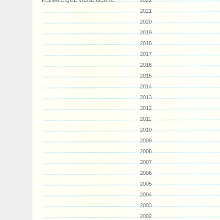
PEINATE QUE VIENE GENTE
2022
2021
2020
2019
2018
2017
2016
2015
2014
2013
2012
2011
2010
2009
2008
2007
2006
2005
2004
2003
2002