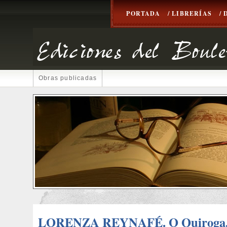
PORTADA
/ LIBRERÍAS
/
Obras publicadas
LORENZA REYNAFÉ. O Quiroga,